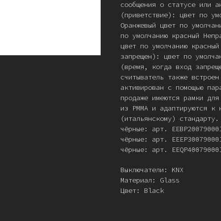
сообщения о статусе или а
(приветствие): цвет по ум
Оранжевый цвет по умолчан
по умолчанию красный Непр
цвет по умолчанию красный
запрещен): цвет по умолча
(время, когда вход запрещ
считыватель также встроен
активирован с помощью пар
продаже имеются рамки для
из PММА и адаптируются к 
(итальянскому) стандарту.
чёрные: арт. EEBP20079000
чёрные: арт. EEEP30079000
чёрные: арт. EEQP40079000
Выключатели: KNX
Материал: Glass
Цвет: Black