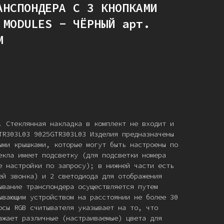
АНСПОНДЕРА С 3 КНОПКАМИ
 MODULES - ЧЁРНЫЙ арт.
M
. Стеклянная накладка в комплект не входит и
TR303L03 9025GTR303L03 Изделия предназначены
ыми крышками, которые могут быть настроены по
екла имеет подсветку (для подсветки номера
е настройки по запросу); в нижней части есть
ей звонка) и 2 светодиода для отображения
ывание транспондера осуществляется путем
ывающим устройством на расстоянии не более 30
осы RGB считывателя указывает на то, что
ажает различные (настраиваемые) цвета для