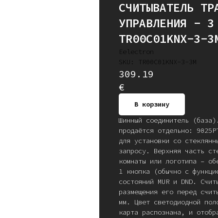
СЧИТЫВАТЕЛЬ ТР
УПРАВЛЕНИЯ - 3
TR00C01KNX-3-3
Eelectron
SKU:
TR00C01KNX-3-3M
309.19
€
В корзину
Шинный соединитель (база)
продаётся отдельно: 9025P
для установки со стеклянн
запросу. Верхняя часть ст
комнаты или логотипа – об
1 кнопка (обычно с функци
состояний MUR и DND. Счит
размещения его перед счит
мм. Цвет светодиодной пол
карта распознана, и отобр