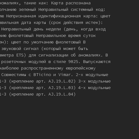
номалиях, такие как: Карта распознана
олчанию зеленый Неправильный системный код:
ию Непризнанная идентификационная карта: цвет
авильная дата карты (срок действия истек):
 Неправильный день недели (день, когда вход
нию фиолетовый Неправильное время суток
ен): цвет по умолчанию фиолетовый В
 звуковой сигнал (который может быть
аметра ETS) для сигнализации об аномалиях. В
 розеточных модулей в стиле 9025. Выпускаются
наиболее распространенному европейскому
 Совместимы с BTicino и Vimar. 2-х модульные
1-3 (крепление арт. AJ.19.L.02) 3-х модульные
1-3 (крепление арт. AJ.19.L.03) 4-х модульные
1-3 (крепление арт. AJ.19.L.04)