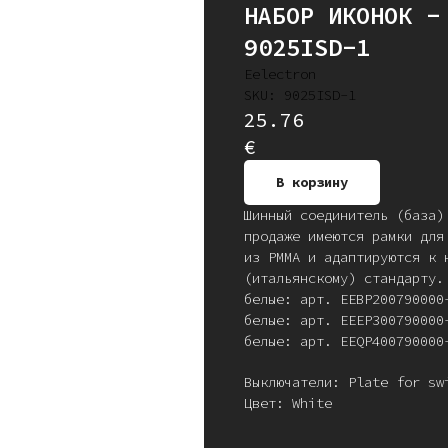
НАБОР ИКОНОК -
9025ISD-1
Eelectron
SKU:
9025ISD-1
25.76
€
В корзину
Шинный соединитель (база)
продаже имеются рамки для
из PММА и адаптируются к 
(итальянскому) стандарту.
белые: арт. EEBP200790000
белые: арт. EEEP300790000
белые: арт. EEQP400790000
Выключатели: Plate for sw
Цвет: White