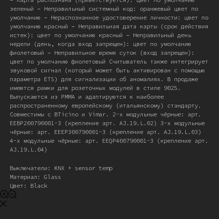
зеленый – Неправильный системный код: оранжевый цвет по
умолчанию – Нераспознанное удостоверение личности: цвет по
умолчанию красный – Неправильная дата карты (срок действия
истек): цвет по умолчанию красный – Неправильный день
недели (день, когда вход запрещен): цвет по умолчанию
фиолетовый – Неправильное время суток (вход запрещен):
цвет по умолчанию фиолетовый Считыватель также интегрирует
звуковой сигнал (который может быть активирован с помощью
параметра ETS) для сигнализации об аномалиях. В продаже
имеются рамки для розеточных модулей в стиле 9025.
Выпускаются из PММА и адаптируются к наиболее
распространенному европейскому (итальянскому) стандарту.
Совместимы с BTicino и Vimar. 2-х модульные чёрные: арт.
EEBP200790001-3 (крепление арт. AJ.19.L.02) 3-х модульные
чёрные: арт. EEEP300790001-3 (крепление арт. AJ.19.L.03)
4-х модульные чёрные: арт. EEQP400790001-3 (крепление арт.
AJ.19.L.04)
Выключатели: KNX + sensor temp
Материал: Glass
Цвет: Black