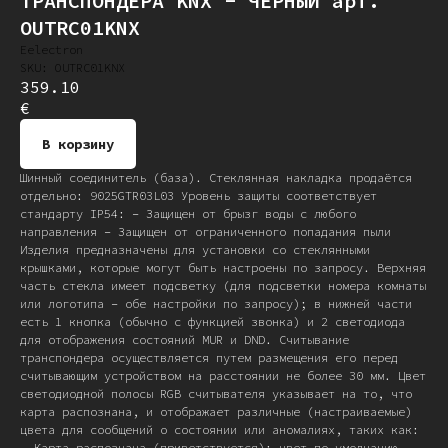
ТРАНСПОНДЕРА KNX - ЧЕРНЫЙ арт.
OUTRC01KNX
Eelectron
SKU:
OUTRC01KNX
359.10
€
В корзину
Шинный соединитель (база). Стеклянная накладка продаётся
отдельно: 9025GTR03L03 Уровень защиты соответствует
стандарту IP54: – Защищен от брызг воды с любого
направления – Защищен от ограниченного попадания пыли
Изделия предназначены для установки со стеклянными
крышками, которые могут быть настроены по запросу. Верхняя
часть стекла имеет подсветку (для подсветки номера комнаты
или логотипа – обе настройки по запросу); в нижней части
есть 1 кнопка (обычно с функцией звонка) и 2 светодиода
для отображения состояний MUR и DND. Считывание
транспондера осуществляется путем размещения его перед
считывающим устройством на расстоянии не более 30 мм. Цвет
светодиодной полосы RGB считывателя указывает на то, что
карта распознана, и отображает различные (настраиваемые)
цвета для сообщений о состоянии или аномалиях, таких как:
– Карта распознана (приветствуется): цвет по умолчанию