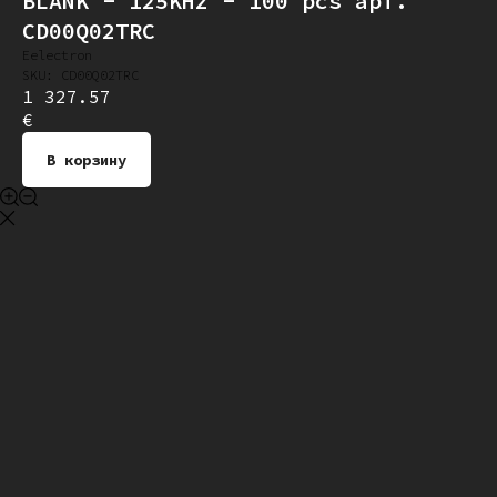
BLANK - 125KHz - 100 pcs арт.
CD00Q02TRC
Eelectron
SKU:
CD00Q02TRC
1 327.57
€
В корзину