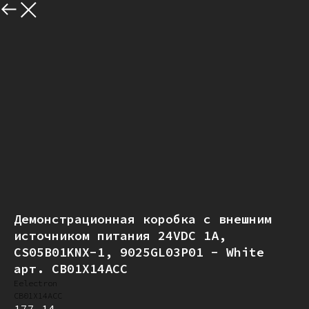
Назад
Демонстрационная коробка с внешним
источником питания 24VDC 1A,
CS05B01KNX-1, 9025GL03P01 - White
арт. CB01X14ACC
Eelectron
CB01X14ACC