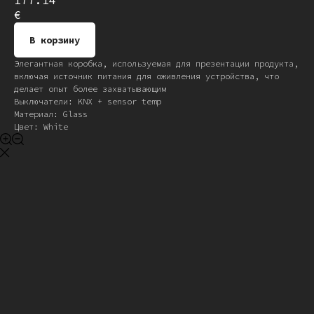
177.14
€
В корзину
Элегантная коробка, используемая для презентации продукта,
включая источник питания для оживления устройства, что
делает опыт более захватывающим
Выключатели: KNX + sensor temp
Материал: Glass
Цвет: White