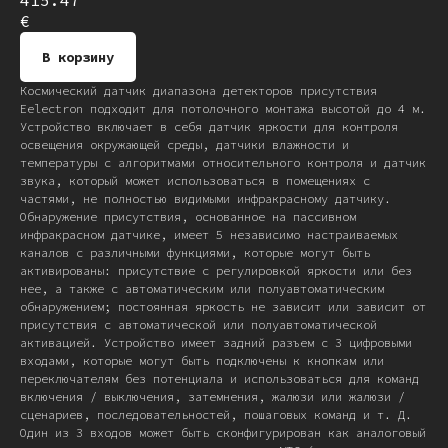
415.47
€
В корзину
Космический датчик диапазона детекторов присутствия
Eelectron подходит для потолочного монтажа высотой до 4 м.
Устройство включает в себя датчик яркости для контроля
освещения окружающей среды, датчики влажности и
температуры с алгоритмами относительного контроля и датчик
звука, который может использоваться в помещениях с
частями, не полностью видимыми инфракрасному датчику.
Обнаружение присутствия, основанное на пассивном
инфракрасном датчике, имеет 5 независимо настраиваемых
каналов с различными функциями, которые могут быть
активированы: присутствие с регулировкой яркости или без
нее, а также с автоматическим или полуавтоматическим
обнаружением; постоянная яркость не зависит или зависит от
присутствия с автоматической или полуавтоматической
активацией. Устройство имеет задний разъем с 3 цифровыми
входами, которые могут быть подключены к кнопкам или
переключателям без потенциала и использоваться для команд
включения / выключения, затемнения, жалюзи или жалюзи /
сценариев, последовательностей, пошаговых команд и т. Д.
Один из 3 входов может быть сконфигурирован как аналоговый