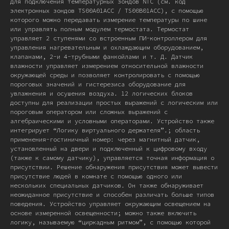
для подключения температурных зондов NTC (см. код
электронных зондов TS00A01ACC / TS00B01ACC), с помощью
которого можно передавать измерение температуры по шине
или управлять полным модулем термостата. Термостат
управляет 2 ступенями со встроенным ПИ-контроллером для
управления нагревательным и охлаждающим оборудованием,
клапанами, 2-и 4-трубными фанкойлами и т. Д. Датчик
влажности управляет измерением относительной влажности
окружающей среды и позволяет контролировать с помощью
пороговых значений и гистерезиса оборудование для
увлажнения и осушения воздуха. 12 логических блоков
доступны для реализации простых выражений с логическим или
пороговым оператором или сложных выражений с
алгебраическими и условными операторами. Устройство также
интегрирует “Логику виртуального держателя”.; область
применения-гостиничный номер: через магнитный датчик,
установленный на двери и подключенный к цифровому входу
(также к самому датчику), управляется точная информация о
присутствии. Решение обнаружения присутствия может вывести
присутствие людей в комнате с помощью одного или
нескольких специальных датчиков. Он также обнаруживает
неожиданное присутствие и способен различать больше типов
поведения. Устройство управляет окружающим освещением на
основе измеренной освещенности; можно также включить
логику, называемую “циркадным ритмом”, с помощью которой