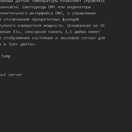
оенный датчик температуры позволяет управлять
фанкойла. Светодиоды DMX или индикаторы
олнительного интерфейса DMX, а управление
м отключением приоритетных функций
тупного измерителя мощности. Основанная на ОС
анная Ets, сенсорная панель 3,5 дюйма имеет
я отображения состояния и звуковой сигнал для
а в трех цветах.
 temp
out server