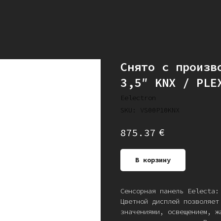
Снято с произв
3,5″ KNX / PLE
Eelectron
SKU:
VS00P10KNX
€
875.37
В корзину
Сенсорная панель Eelecta:
Цветной дисплей позволяет
значениями, освещением, ж